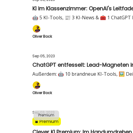
KI im Klassenzimmer: OpenAI's Leitfade
🤖 5 KI-Tools, 📰 3 KI-News & 🧰 1 ChatGPT
Oliver Bock
Sep 05, 2023
ChatGPT entfesselt: Lead-Magneten in 
Außerdem: 🤖 10 brandneue KI-Tools, 🖼️ Dei
Oliver Bock
Sep 03, 2023
Premium
Premium
Clever KI Premium: Im Handumdrehen 