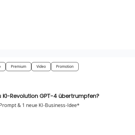
gories
Impressum
o
Premium
Video
Promotion
s KI-Revolution GPT-4 übertrumpfen?
 Prompt & 1 neue KI-Business-Idee*