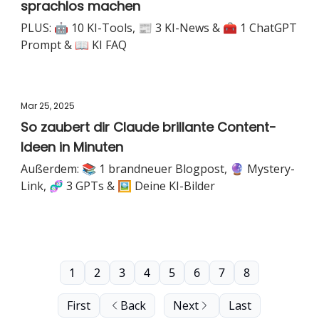
sprachlos machen
PLUS: 🤖 10 KI-Tools, 📰 3 KI-News & 🧰 1 ChatGPT
Prompt & 📖 KI FAQ
Mar 25, 2025
So zaubert dir Claude brillante Content-
Ideen in Minuten
Außerdem: 📚 1 brandneuer Blogpost, 🔮 Mystery-
Link, 🧬 3 GPTs & 🖼️ Deine KI-Bilder
1
2
3
4
5
6
7
8
First
Back
Next
Last