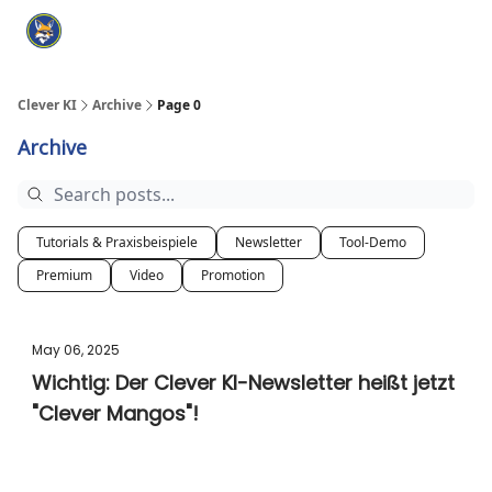
Categories
KI Tools Verzeichnis
ChatGPT Praxisbuch
I
Clever KI
Archive
Page 0
Archive
Tutorials & Praxisbeispiele
Newsletter
Tool-Demo
Premium
Video
Promotion
May 06, 2025
Wichtig: Der Clever KI-Newsletter heißt jetzt
"Clever Mangos"!