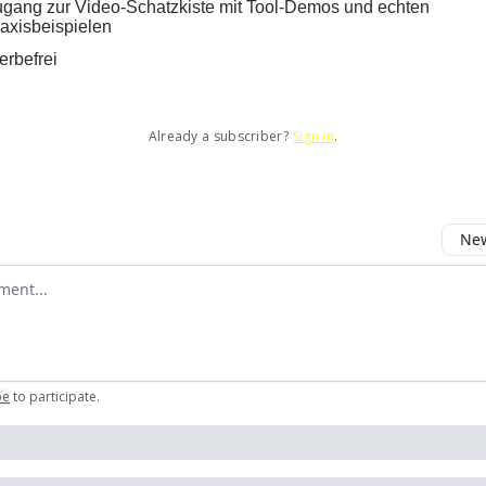
gang zur Video-Schatzkiste mit Tool-Demos und echten
axisbeispielen
rbefrei
Already a subscriber?
Sign in
.
New
omment
be
to participate
.