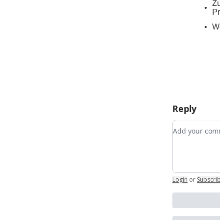
Zu
Pr
We
Reply
Add your c
Login
or
Subscri