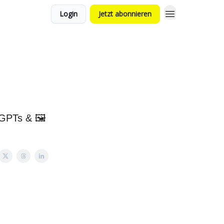
Login
Jetzt abonnieren
GPTs & 🖼️