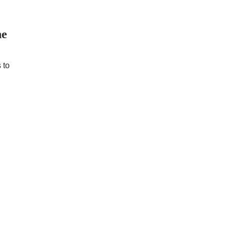
he
 to