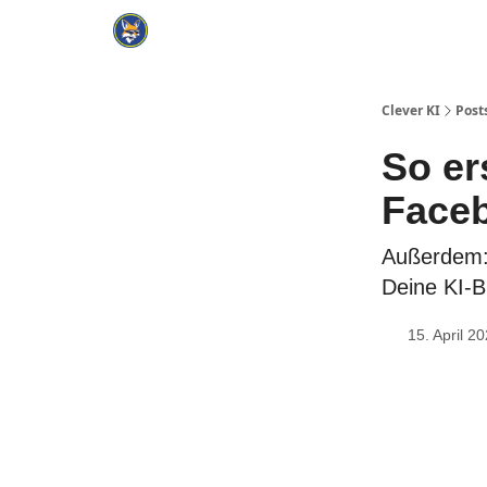
Cate
KI Tools Verzeichnis
ChatGPT Praxisbuch
Clever KI
Post
So er
Face
Außerdem: 
Deine KI-B
15. April 2