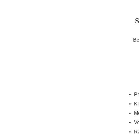
S
Be
Pr
KI
Mo
Vo
Ra