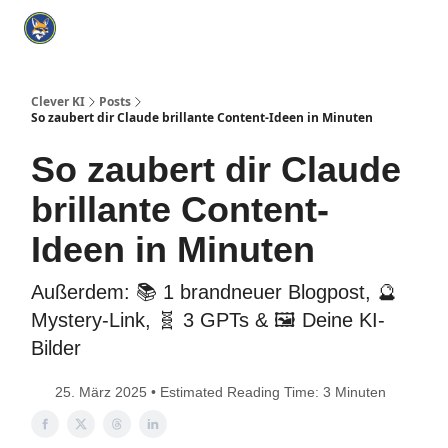
Categories
KI Tools Verzeichnis
ChatGPT Praxisbuch
I
Clever KI
Posts
So zaubert dir Claude brillante Content-Ideen in Minuten
So zaubert dir Claude
brillante Content-
Ideen in Minuten
Außerdem: 📚 1 brandneuer Blogpost, 🔮
Mystery-Link, 🧬 3 GPTs & 🖼️ Deine KI-
Bilder
25. März 2025 • Estimated Reading Time: 3 Minuten