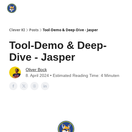
Categories
KI Tools Verzeichnis
ChatGPT Praxisbuch
I
Clever KI
Posts
Tool-Demo & Deep-Dive - Jasper
Tool-Demo & Deep-
Dive - Jasper
Oliver Bock
8. April 2024 • Estimated Reading Time: 4 Minuten