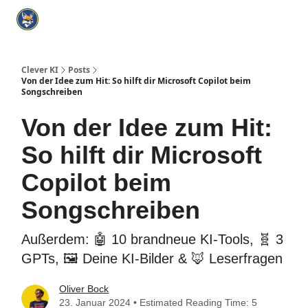
Categories
KI Tools Verzeichnis
ChatGPT Praxisbuch
I
Clever KI
Posts
Von der Idee zum Hit: So hilft dir Microsoft Copilot beim
Songschreiben
Von der Idee zum Hit:
So hilft dir Microsoft
Copilot beim
Songschreiben
Außerdem: 🤖 10 brandneue KI-Tools, 🧬 3
GPTs, 🖼️ Deine KI-Bilder & 🦊 Leserfragen
Oliver Bock
23. Januar 2024 • Estimated Reading Time: 5