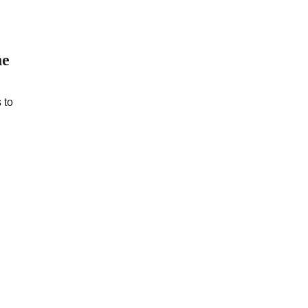
he
 to