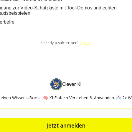
gang zur Video-Schatzkiste mit Tool-Demos und echten
axisbeispielen
rbefrei
Already a subscriber?
Sign in
.
Clever KI
deinen Wissens-Boost. 🧠 KI Einfach Verstehen & Anwenden. 📩 2x Wöc