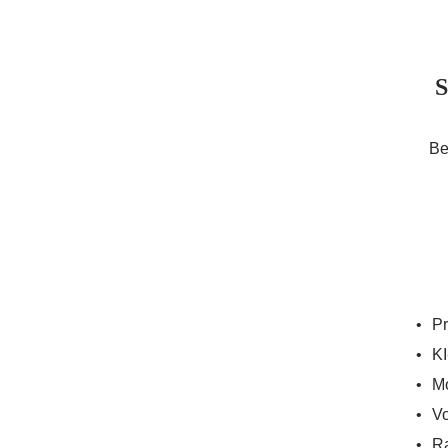
S
Be
Pr
KI
Mo
Vo
Ra