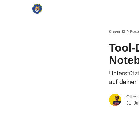
Cate
KI Tools Verzeichnis
ChatGPT Praxisbuch
Clever KI
Post
Tool-
Note
Unterstütz
auf deinen
Oliver
31. Ju