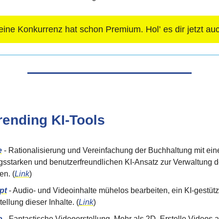
ine Konkurrenz hat schon Premium. Hol’ es dir jetzt au
rending KI-Tools
e
- Rationalisierung und Vereinfachung der Buchhaltung mit ei
ngsstarken und benutzerfreundlichen KI-Ansatz zur Verwaltung d
en. (
Link
)
pt
- Audio- und Videoinhalte mühelos bearbeiten, ein KI-gestützt
tellung dieser Inhalte. (
Link
)
o
- Fantastische Videoerstellung. Mehr als 2D. Erstelle Videos a