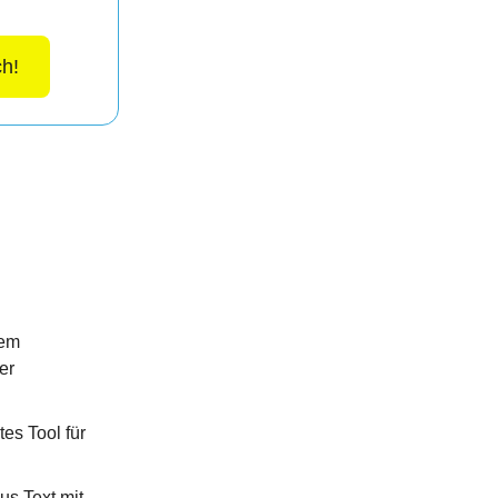
ch!
nem
er
es Tool für
us Text mit