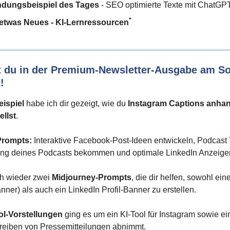
dungsbeispiel des Tages
- SEO optimierte Texte mit ChatGP
*
etwas Neues - KI-Lernressourcen
t du in der Premium-Newsletter-Ausgabe am S
!
eispiel
habe ich dir gezeigt, wie du
Instagram Captions anhan
ellst
.
Prompts:
Interaktive Facebook-Post-Ideen entwickeln, Podcast 
ng deines Podcasts bekommen und optimale LinkedIn Anzeigen 
h wieder zwei
Midjourney-Prompts
, die dir helfen, sowohl ein
anner) als auch ein LinkedIn Profil-Banner zu erstellen.
ol-Vorstellungen
ging es um ein KI-Tool für Instagram sowie ei
hreiben von Pressemitteilungen abnimmt.