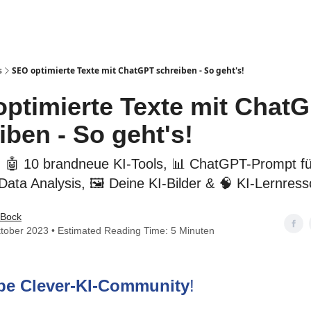
gories
Impressum
s
SEO optimierte Texte mit ChatGPT schreiben - So geht's!
ptimierte Texte mit Chat
iben - So geht's!
🤖 10 brandneue KI-Tools, 📊 ChatGPT-Prompt fü
ata Analysis, 🖼️ Deine KI-Bilder & 🧠 KI-Lernres
 Bock
tober 2023 • Estimated Reading Time: 5 Minuten
ebe Clever-KI-Community
!