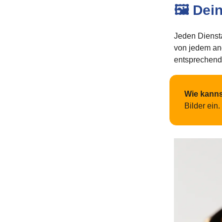
🖼️ Dei
Jeden Diensta
von jedem and
entsprechend
Wie kann
Bilder ein.