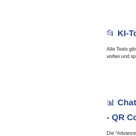
📂
KI-T
Alle Tools gi
vorbei und spe
📊
Chat
- QR Co
Die “Advanced