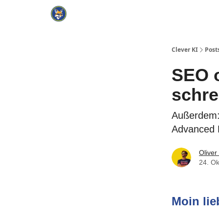
Cate
KI Tools Verzeichnis
ChatGPT Praxisbuch
Clever KI
Post
SEO o
schre
Außerdem: 
Advanced D
Oliver
24. Ok
Moin li