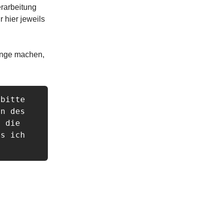
erarbeitung
r hier jeweils
inge machen,
bitte 
n des 
 die 
s ich 