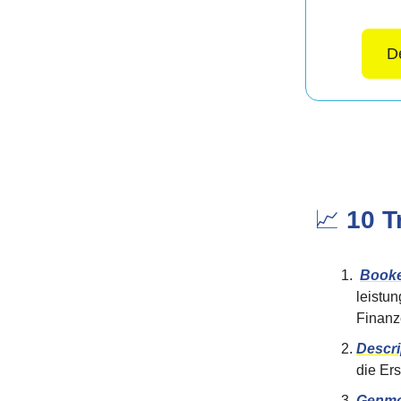
De
📈
10 T
Book
leistu
Finanz
Descri
die Ers
Genm