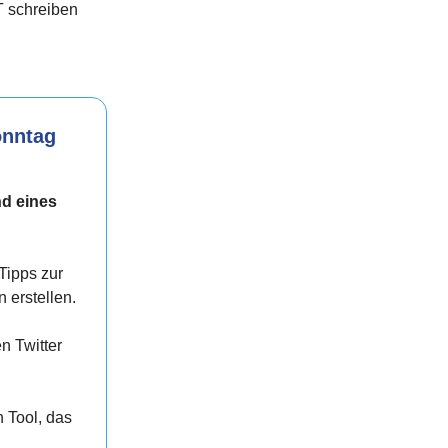
T schreiben
onntag
d eines
Tipps zur
erstellen.
en Twitter
n Tool, das