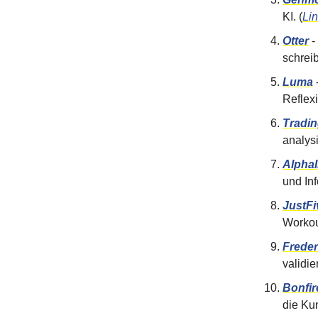
KI. (
Li
Otter
-
schrei
Luma
Reflexi
Tradin
analysi
AlphaI
und In
JustFi
Workout
Freder
validie
Bonfir
die Ku