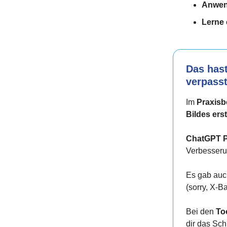
Anwen
Lerne 
Das has
verpasst
Im
Praxisb
Bildes erst
ChatGPT 
Verbesseru
Es gab auc
(sorry, X-B
Bei den
To
dir das Sc