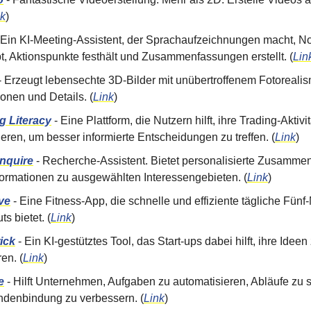
nk
)
 Ein KI-Meeting-Assistent, der Sprachaufzeichnungen macht, No
bt, Aktionspunkte festhält und Zusammenfassungen erstellt. (
Lin
- Erzeugt lebensechte 3D-Bilder mit unübertroffenem Fotoreali
onen und Details. (
Link
)
g Literacy
- Eine Plattform, die Nutzern hilft, ihre Trading-Aktivi
eren, um besser informierte Entscheidungen zu treffen. (
Link
)
nquire
- Recherche-Assistent. Bietet personalisierte Zusamm
formationen zu ausgewählten Interessengebieten. (
Link
)
ve
- Eine Fitness-App, die schnelle und effiziente tägliche Fünf
s bietet. (
Link
)
ick
- Ein KI-gestütztes Tool, das Start-ups dabei hilft, ihre Ideen
ren. (
Link
)
e
- Hilft Unternehmen, Aufgaben zu automatisieren, Abläufe zu s
ndenbindung zu verbessern. (
Link
)