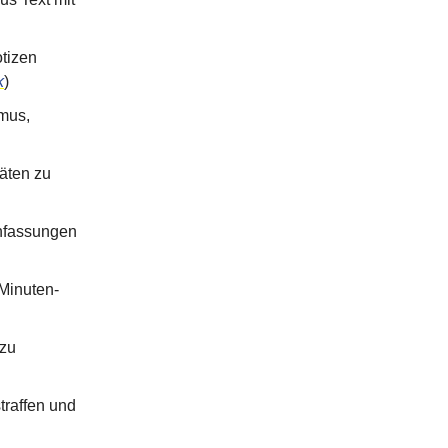
tizen
k
)
smus,
täten zu
enfassungen
-Minuten-
 zu
traffen und