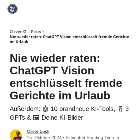
Categories
KI Tools Verzeichnis
ChatGPT Praxisbuch
I
Clever KI
Posts
Nie wieder raten: ChatGPT Vision entschlüsselt fremde Gerichte
im Urlaub
Nie wieder raten:
ChatGPT Vision
entschlüsselt fremde
Gerichte im Urlaub
Außerdem: 🤖 10 brandneue KI-Tools, 🧬 3
GPTs & 🖼️ Deine KI-Bilder
Oliver Bock
15. Oktober 2024 • Estimated Reading Time: 5