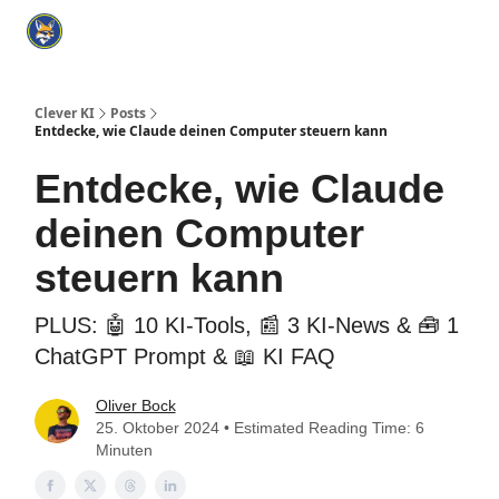
Categories
KI Tools Verzeichnis
ChatGPT Praxisbuch
I
Clever KI
Posts
Entdecke, wie Claude deinen Computer steuern kann
Entdecke, wie Claude
deinen Computer
steuern kann
PLUS: 🤖 10 KI-Tools, 📰 3 KI-News & 🧰 1
ChatGPT Prompt & 📖 KI FAQ
Oliver Bock
25. Oktober 2024 • Estimated Reading Time: 6
Minuten