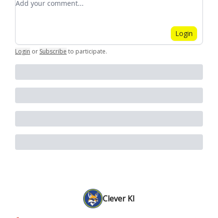
Login
Login
or
Subscribe
to participate
.
Clever KI