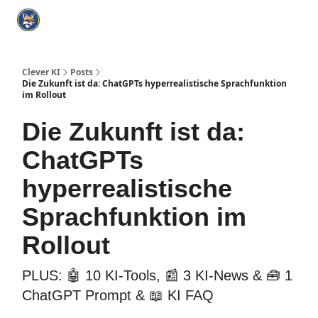
Categories
KI Tools Verzeichnis
ChatGPT Praxisbuch
I
Clever KI
Posts
Die Zukunft ist da: ChatGPTs hyperrealistische Sprachfunktion
im Rollout
Die Zukunft ist da:
ChatGPTs
hyperrealistische
Sprachfunktion im
Rollout
PLUS: 🤖 10 KI-Tools, 📰 3 KI-News & 🧰 1
ChatGPT Prompt & 📖 KI FAQ