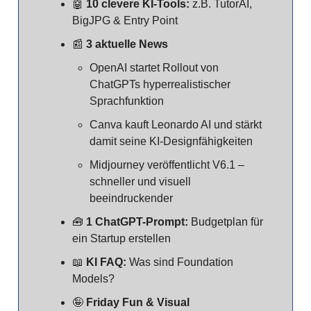
🤖
10 clevere KI-Tools:
z.B. TutorAI,
BigJPG & Entry Point
📰
3 aktuelle News
OpenAI startet Rollout von
ChatGPTs hyperrealistischer
Sprachfunktion
Canva kauft Leonardo AI und stärkt
damit seine KI-Designfähigkeiten
Midjourney veröffentlicht V6.1 –
schneller und visuell
beeindruckender
🧰
1 ChatGPT-Prompt:
Budgetplan für
ein Startup erstellen
📖
KI FAQ:
Was sind Foundation
Models?
🤪
Friday Fun & Visual