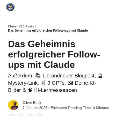
Categories
KI Tools Verzeichnis
ChatGPT Praxisbuch
I
Clever KI
Posts
Das Geheimnis erfolgreicher Follow-ups mit Claude
Das Geheimnis
erfolgreicher Follow-
ups mit Claude
Außerdem: 📚 1 brandneuer Blogpost, 🔮
Mystery-Link, 🧬 3 GPTs, 🖼️ Deine KI-
Bilder & 🧠 KI-Lernressourcen
Oliver Bock
7. Januar 2025 • Estimated Reading Time: 4 Minuten